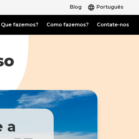
Blog
Português
Que fazemos?
Como fazemos?
Contate-nos
so
e a