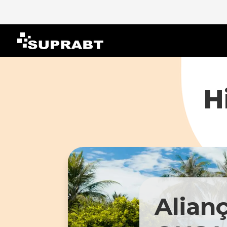
H
Alianç